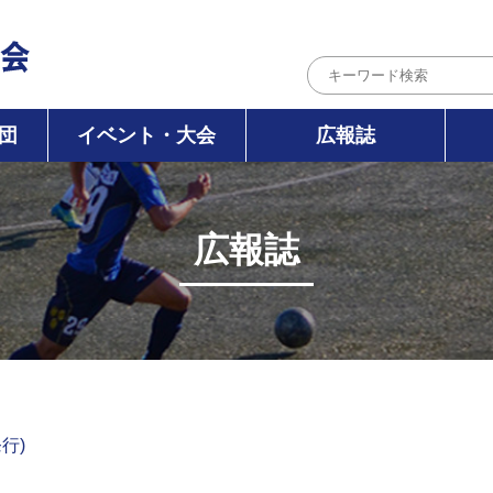
団
イベント・大会
広報誌
広報誌
発行)