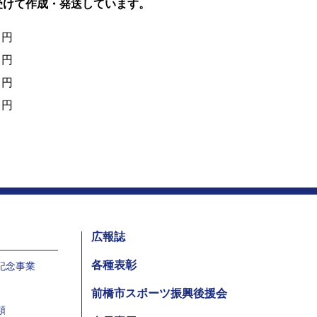
受けて作成・発送しています。
 円
 円
 円
 円
広報誌
各種表彰
年記念事業
前橋市スポーツ振興後援会
類