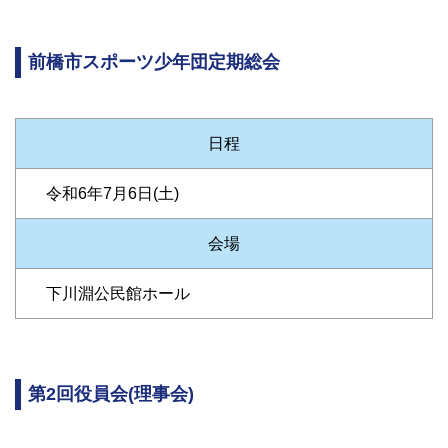
前橋市スポーツ少年団定期総会
日程
令和6年7月6日(土)
会場
下川淵公民館ホール
第2回役員会(理事会)