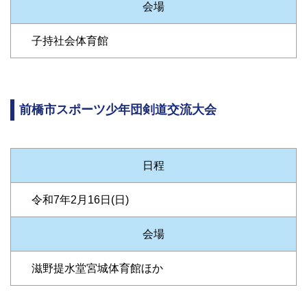
会場
子持社会体育館
前橋市スポーツ少年団剣道交流大会
日程
令和7年2月16日(日)
会場
滋野提水堂宮城体育館ほか